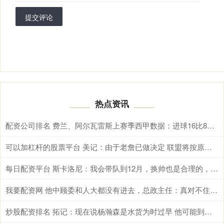
提交评论
热点资讯
配资公司排名 费兰、阿尔瓦雷斯上赛季西甲数据：进球16比8、创造机会21比43
可以加杠杆的股票平台 美记：由于老詹已做决定 联盟将按原计划于8月中旬公布新赛季赛程
每日配资平台 斯卡洛尼：我会带队到12月，换帅也是合理的，到时我会和主席谈谈
我要配资网 他中顾委和人大都没有进去，总政主任：真对不住！他只能尴尬一笑
炒股配资排名 拓记：现在说杨瀚森是水货为时过早 他可能到第三年才会兑现天赋