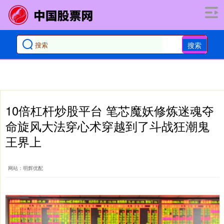
搜索
10倍杠杆炒股平台 笔芯魔妖修炼迷魂夺
命旋风大法穿心术穿越到了斗战狂潮鬼
王界上
网站：明辉优配