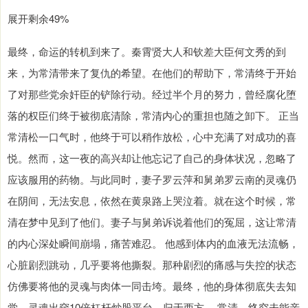
展开剩余49%
最终，命运的转机到来了。秦霄贤大人和钦差大臣何文秀的到
来，为常清带来了复仇的希望。在他们的帮助下，常清终于开始
了对那些党余奸臣的铲除行动。经过半个月的努力，曾经腐化堕
落的权臣们终于被彻底清除，常清内心的重担也随之卸下。 正当
常清松一口气时，他终于可以稍作放松，心中充满了对成功的喜
悦。然而，这一夜的高兴却让他忘记了自己的身体状况，忽略了
应该服用的药物。与此同时，妻子罗云萍和舅弟罗云南的灵魂仍
在阴间，无法安息，依然在黄泉路上哭泣着。就在这个时候，常
清在梦中见到了他们。妻子与舅弟诉说着他们的冤屈，这让常清
的内心深处瞬间崩塌，痛苦难忍。 他感到体内的血液无法流畅，
心脏剧烈跳动，几乎要将他撕裂。那种剧烈的痛感与失控的状态
仿佛要将他的灵魂与肉体一同击垮。最终，他的身体彻底失去知
觉，灵魂出窍10倍杠杆炒股平台，归于西方。 常清，终究未能亲