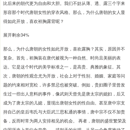
比后来的朝代更为自由和大胆。我们不妨从薄、透、露三个字来
形容那个时代唐朝女性的穿衣风格。那么，为什么唐朝的女人显
得如此开放，喜欢袒胸露背呢？
展开剩余34%
那么，为什么唐朝的女性如此开放，喜欢露胸？其实，原因并不
复杂。首先，袒胸装在唐代被视为一种自然、时尚且美丽的表
达。它是这个时代的美学标准之一，是高贵、典雅的象征。其
次，唐朝的性观念尤为开放，社会上对于性别、婚姻、家庭等问
题的约束相对宽松，许多禁忌也被突破。例如，贵妇圈子里曾发
生过一些出人意料的事件，像武则天曾先是唐太宗的媳妇，后又
成为了唐太宗的儿媳，显现出唐朝女性的性自由。甚至唐中宗支
持自己的皇后韦氏与大臣武三思私通的事情，唐中宗不仅不加责
备，反而时常为两人安排相见的机会。 再者，唐朝的盛世繁荣及
中国历史上首位女皇帝——武则天的出现，从另一个角度推动了