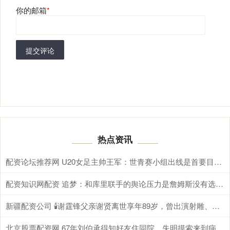
你的邮箱
*
提交评论
热点资讯
配资论坛推荐网 U20女足主帅王军：世青赛小组出线是首要目标，会全力冲击8强
配资知识网配资 追梦：和库里联手的舆论压力是詹姆斯没有选择勇士的原因
新疆配资公司 🕯️谢霆锋父亲谢贤离世享年89岁，曾出演射雕、少林足球等
北京股票配资网 67年刘伯承得知好友住同院，失明摸索来到病房，握着手：你受苦了