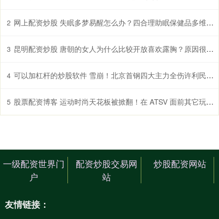
网上配资炒股 失眠多梦易醒怎么办？四合理助眠保健品多维度提升睡眠质量
2
昆明配资炒股 唐朝的女人为什么比较开放喜欢露胸？原因很简单
3
可以加杠杆的炒股软件 雪崩！北京首钢四大主力全伤许利民站在下课悬崖亿元投入打水漂
4
股票配资博客 运动时尚天花板被掀翻！在 ATSV 面前其它玩法都是「弟弟」！
5
一级配资世界门
配资炒股交易网
炒股配资网站
户
站
友情链接：