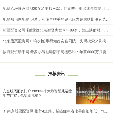
配资论坛推荐网 U20女足主帅王军：世青赛小组出线是首要目标，会全力冲击8强
配资知识网配资 追梦：和库里联手的舆论压力是詹姆斯没有选择勇士的原因
新疆配资公司 🕯️谢霆锋父亲谢贤离世享年89岁，曾出演射雕、少林足球等
北京股票配资网 67年刘伯承得知好友住同院，失明摸索来到病房，握着手：你受苦了
按月配资助手网 希罗小号被曝阴阳阿德巴约：年薪6000万只需要偶尔防守好就行了？
推荐资讯
安全股票配资门户 2026年十大靠谱婴儿浴盆
生产厂家，你知道几家？
南京股票配资网 推荐4道菜，帮癌症患者改善白细胞低，气血不足等问题！
1