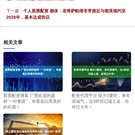
下一篇：
个人股票配资 都体：老将萨帕塔非常接近与都灵续约至
2028年，基本达成协议
相关文章
股票配资博客 广受欢迎的题
配资代理平台 除夕3要吃，来年
材“一叶豹富”，有着直白而美好
添福气，这3样切记端上桌，吉
的祈愿！
祥过大年！