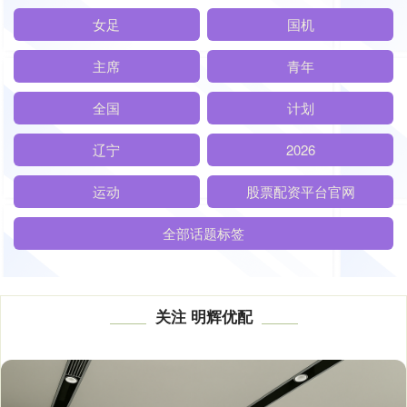
女足
国机
主席
青年
全国
计划
辽宁
2026
运动
股票配资平台官网
全部话题标签
关注 明辉优配