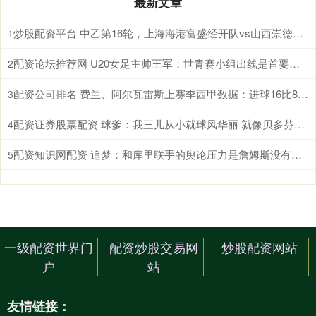
最新文章
炒股配资平台 中乙第16轮，上海海港富盛经开队vs山西崇德荣海队，今日首发名单
1
配资论坛推荐网 U20女足主帅王军：世青赛小组出线是首要目标，会全力冲击8强
2
配资公司排名 费兰、阿尔瓦雷斯上赛季西甲数据：进球16比8、创造机会21比43
3
配资证券股票配资 球爹：我三儿从小就球风华丽 就像贝多芬虽然聋但仍能创作
4
配资知识网配资 追梦：和库里联手的舆论压力是詹姆斯没有选择勇士的原因
5
一级配资世界门
配资炒股交易网
炒股配资网站
户
站
友情链接：