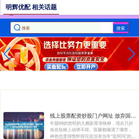
明辉优配 相关话题
搜索
线上股票配资炒股门户网址 放弃国籍、贬低中国，68岁坐在轮椅上的他活成了笑话
年届68的曾经的大腕影星张铁林，现在只好
坐在轮椅上动弹不得。双腿都缠满了绷带，
神色也变得憔悴得完全没有当年“皇阿玛”的