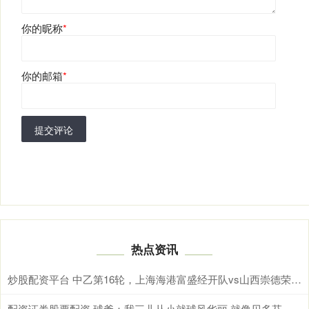
你的昵称
*
你的邮箱
*
提交评论
热点资讯
炒股配资平台 中乙第16轮，上海海港富盛经开队vs山西崇德荣海队，今日首发名单
配资证券股票配资 球爹：我三儿从小就球风华丽 就像贝多芬虽然聋但仍能创作