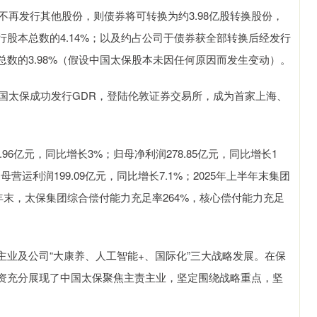
且不再发行其他股份，则债券将可转换为约3.98亿股转换股份，
发行股本总数的4.14%；以及约占公司于债券获全部转换后经发行
本总数的3.98%（假设中国太保股本未因任何原因而发生变动）。
中国太保成功发行GDR，登陆伦敦证券交易所，成为首家上海、
.96亿元，同比增长3%；归母净利润278.85亿元，同比增长1
运利润199.09亿元，同比增长7.1%；2025年上半年末集团
上半年末，太保集团综合偿付能力充足率264%，核心偿付能力充足
业及公司“大康养、人工智能+、国际化”三大战略发展。在保
资充分展现了中国太保聚焦主责主业，坚定围绕战略重点，坚
。