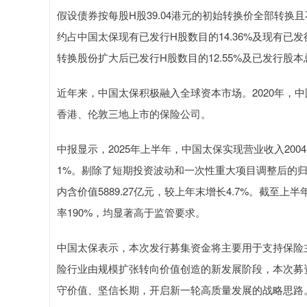
假设债券按每股H股39.04港元的初始转换价全部转换
约占中国太保现有已发行H股数目的14.36%及现有已
转换股份扩大后已发行H股数目的12.55%及已发行股
近年来，中国太保积极融入全球资本市场。2020年，
香港、伦敦三地上市的保险公司。
中报显示，2025年上半年，中国太保实现营业收入2004
1%。剔除了短期投资波动和一次性重大项目调整后的归母营
内含价值5889.27亿元，较上年末增长4.7%。截至
率190%，均显著高于监管要求。
中国太保表示，本次发行募集资金将主要用于支持保险主
险行业由规模扩张转向价值创造的新发展阶段，本次募
守价值、坚信长期，开启新一轮高质量发展的战略思路