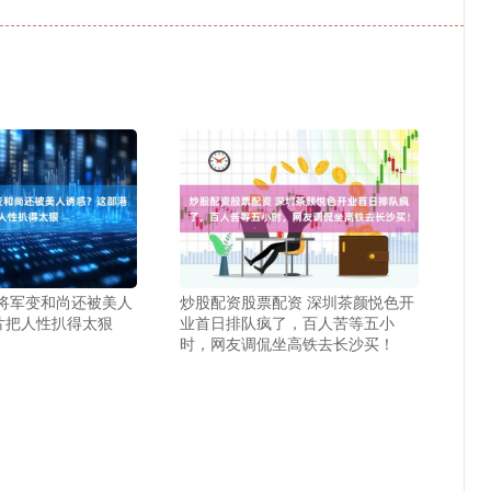
 将军变和尚还被美人
炒股配资股票配资 深圳茶颜悦色开
片把人性扒得太狠
业首日排队疯了，百人苦等五小
时，网友调侃坐高铁去长沙买！