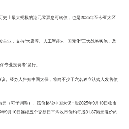
史上最大规模的港元零票息可转债，也是2025年至今亚太区
主业，支持“大康养、人工智能+、国际化”三大战略实施，及
“专业投资者”发行。
购协议。经办人告知中国太保，将向不少于六名独立认购人发售债
港元（可予调整）。该价格较中国太保H股2025年9月10日收市
025年9月10日连续五个交易日平均收市价约每股31.87港元溢价约