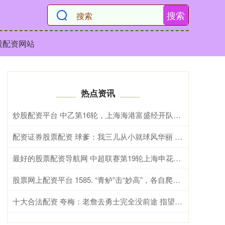
搜索
股配资网站
热点资讯
炒股配资平台 中乙第16轮，上海海港富盛经开队vs山西崇德荣海队，今日首发名单
配资证券股票配资 球爹：我三儿从小就球风华丽 就像贝多芬虽然聋但仍能创作
最好的股票配资导航网 中超联赛第19轮上海申花0-2天津津门虎 Match Day比赛日纪实
股票网上配资平台 1585. “青鲈”击“妙高”，各自爬回家（中）
十大合法配资 夸梅：老詹去勇士完全没前途 指望这些老将保持健康根本不可能