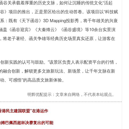
谷关承载着厚重的历史文脉，如何让沉睡的传统文化“活起
函谷》项目的推出，正是景区给出的生动答卷。该项目以“科技赋
：既有《天下函谷》3D Mapping投影秀，将千年雄关的兴衰
涵盖《函谷迎宾》《大秦烽云》《函谷盛境》等10余台实景演
，将老子著经、函关争雄等经典历史场景真实还原，让游客在
创新实践的认可与鼓励。”该景区负责人表示配资平台的行情，
的融合创新，解锁更多文旅新玩法、新场景，让千年文脉在新
动、可感悟”的高品质文旅新体验。
明辉优配提示：文章来自网络，不代表本站观点。
香港民主建国联盟”在港运作
除姆巴佩西超杯决赛复出的可能