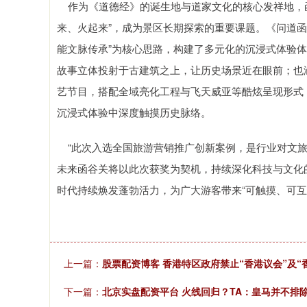
作为《道德经》的诞生地与道家文化的核心发祥地，函
来、火起来”，成为景区长期探索的重要课题。《问道
能文脉传承”为核心思路，构建了多元化的沉浸式体验体系
故事立体投射于古建筑之上，让历史场景近在眼前；也
艺节目，搭配全域亮化工程与飞天威亚等酷炫呈现形式
沉浸式体验中深度触摸历史脉络。
“此次入选全国旅游营销推广创新案例，是行业对文旅
未来函谷关将以此次获奖为契机，持续深化科技与文化
时代持续焕发蓬勃活力，为广大游客带来“可触摸、可互
上一篇：
股票配资博客 香港特区政府禁止“香港议会”及“
下一篇：
北京实盘配资平台 火线回归？TA：皇马并不排