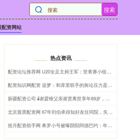
搜索
股配资网站
热点资讯
配资论坛推荐网 U20女足主帅王军：世青赛小组出线是首要目标，会全力冲击8强
配资知识网配资 追梦：和库里联手的舆论压力是詹姆斯没有选择勇士的原因
新疆配资公司 🕯️谢霆锋父亲谢贤离世享年89岁，曾出演射雕、少林足球等
北京股票配资网 67年刘伯承得知好友住同院，失明摸索来到病房，握着手：你受苦了
按月配资助手网 希罗小号被曝阴阳阿德巴约：年薪6000万只需要偶尔防守好就行了？