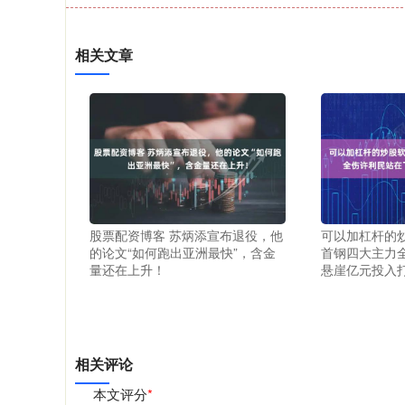
相关文章
股票配资博客 苏炳添宣布退役，他
可以加杠杆的
的论文“如何跑出亚洲最快”，含金
首钢四大主力
量还在上升！
悬崖亿元投入
相关评论
本文评分
*