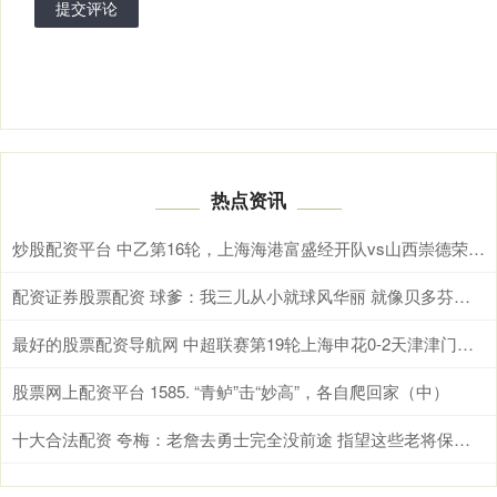
提交评论
热点资讯
炒股配资平台 中乙第16轮，上海海港富盛经开队vs山西崇德荣海队，今日首发名单
配资证券股票配资 球爹：我三儿从小就球风华丽 就像贝多芬虽然聋但仍能创作
最好的股票配资导航网 中超联赛第19轮上海申花0-2天津津门虎 Match Day比赛日纪实
股票网上配资平台 1585. “青鲈”击“妙高”，各自爬回家（中）
十大合法配资 夸梅：老詹去勇士完全没前途 指望这些老将保持健康根本不可能