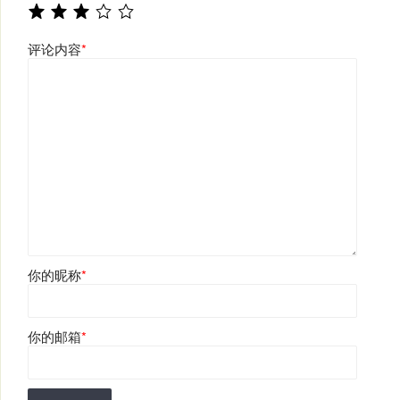
评论内容
*
你的昵称
*
你的邮箱
*