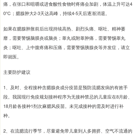
痛，在张口和咀嚼或进食酸性食物时疼痛会加剧，体温上升可达4
0℃；腮腺肿大2-3天达高峰，持续4-5天后逐渐消退。
如果在腮腺肿胀前后出现持续高热、剧烈头痛、呕吐、精神萎
靡，需要警惕脑膜炎或脑炎；睾丸或附睾肿痛，需要警惕睾丸
炎；呕吐、上中腹疼痛和压痛，需要警惕胰腺炎等并发症，请立
即就医。
主要防护建议
1、及时、全程接种含腮腺炎成分疫苗是预防流腮发病的有效手
段。我国现行免疫规划接种程序为无接种禁忌的儿童应在8月龄、
18月龄各接种1剂次麻腮风疫苗。未完成接种的需及时进行补
种。
2、在流腮流行季节，尽量避免带儿童到人多拥挤、空气不流通的