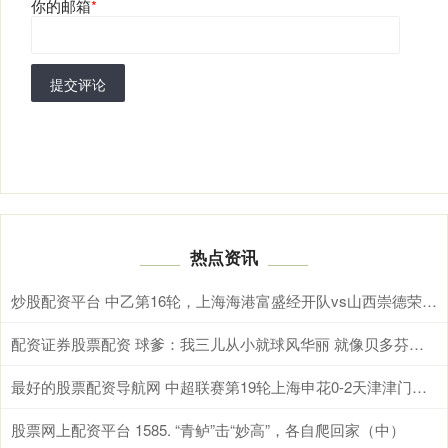
你的邮箱
*
提交评论
热点资讯
炒股配资平台 中乙第16轮，上海海港富盛经开队vs山西崇德荣海队，今日首发名单
配资证券股票配资 球爹：我三儿从小就球风华丽 就像贝多芬虽然聋但仍能创作
最好的股票配资导航网 中超联赛第19轮上海申花0-2天津津门虎 Match Day比赛日纪实
股票网上配资平台 1585. “青鲈”击“妙高”，各自爬回家（中）