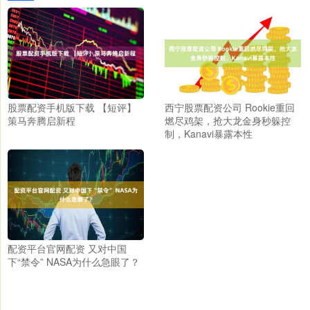
股票配资手机版下载 【短评】
西宁股票配资公司 Rookie重回
策马奔腾启新程
燃尽鸡架，抢大龙金身秒躲控
制，Kanavi暴露本性
配资平台官网配资 又对中国
下“禁令” NASA为什么急眼了？